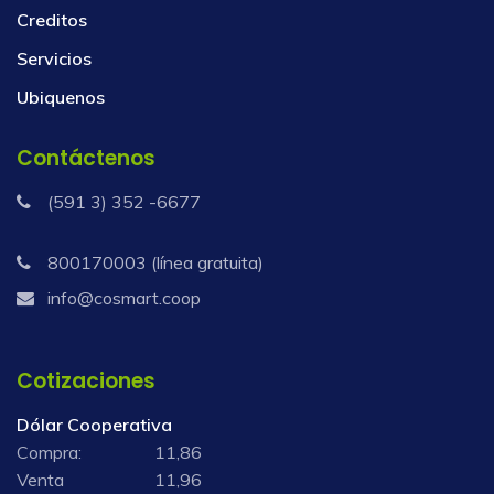
Creditos
Servicios
Ubiquenos
Contáctenos
(591 3) 352 -6677
800170003 (línea gratuita)
info@cosmart.coop
Cotizaciones
Dólar Cooperativa
Compra:
11,86
Venta
11,96