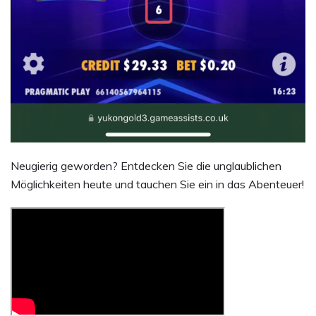
Neugierig geworden? Entdecken Sie die unglaublichen
Möglichkeiten heute und tauchen Sie ein in das Abenteuer!