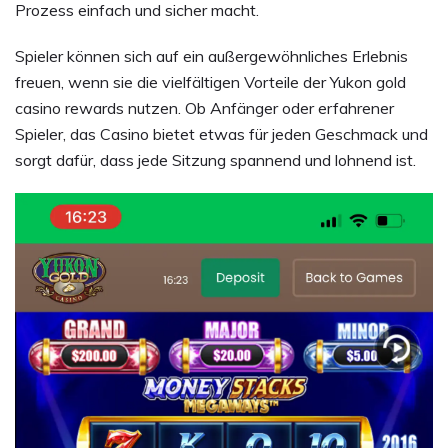
Prozess einfach und sicher macht.
Spieler können sich auf ein außergewöhnliches Erlebnis
freuen, wenn sie die vielfältigen Vorteile der Yukon gold
casino rewards nutzen. Ob Anfänger oder erfahrener
Spieler, das Casino bietet etwas für jeden Geschmack und
sorgt dafür, dass jede Sitzung spannend und lohnend ist.