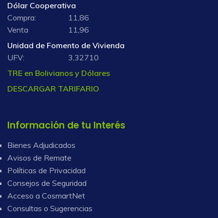
Dólar Cooperativa
Compra:
11,86
Venta
11,96
Unidad de Fomento de Vivienda
UFV:
3,32710
TRE en Bolivianos y Dólares
DESCARGAR TARIFARIO
Información de tu Interés
Bienes Adjudicados
Avisos de Remate
Políticas de Privacidad
Consejos de Seguridad
Acceso a CosmartNet
Consultas o Sugerencias